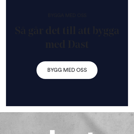
BYGGA MED OSS
Så går det till att bygga
med Dast
BYGG MED OSS