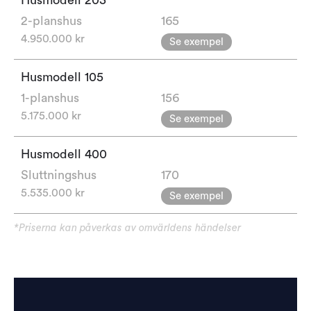
Husmodell
203
2-planshus
165
4.950.000 kr
Se exempel
Husmodell
105
1-planshus
156
5.175.000 kr
Se exempel
Husmodell
400
Sluttningshus
170
5.535.000 kr
Se exempel
*Priserna kan påverkas av omvärldens händelser