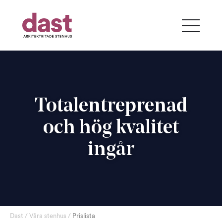
Totalentreprenad
och hög kvalitet
ingår
Dast
/
Våra stenhus
/
Prislista