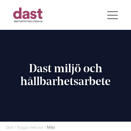
Dast miljö och
hållbarhetsarbete
Dast
/
Bygga med oss
/
Miljö