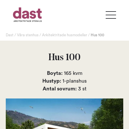
Dast
/
Våra stenhus
/
Arkitektritade husmodeller
/
Hus
100
Hus 100
Boyta:
165
kvm
Hustyp:
1-planshus
Antal sovrum:
3
st