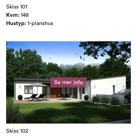
Skiss
101
Kvm:
148
Hustyp:
1-planshus
Se mer info
Skiss
102