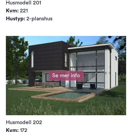
Husmodell
201
Kvm:
221
Hustyp:
2-planshus
Se mer info
Husmodell
202
Kvm:
172