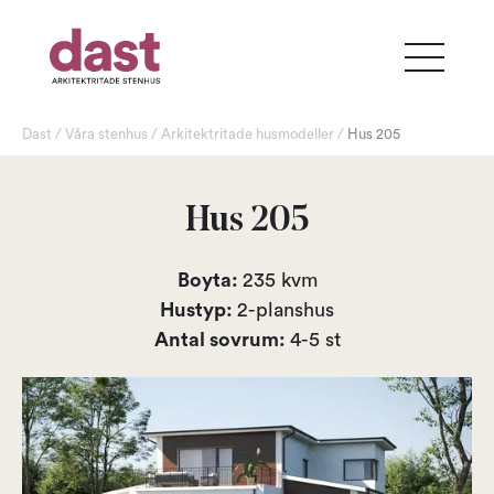
Dast
/
Våra stenhus
/
Arkitektritade husmodeller
/
Hus
205
Hus 205
Boyta:
235
kvm
Hustyp:
2-planshus
Antal sovrum:
4-5
st