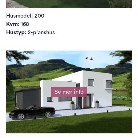
Husmodell
200
Kvm:
168
Hustyp:
2-planshus
Se mer info